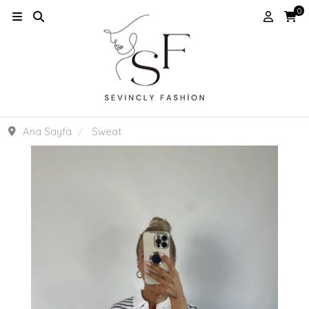
0
Ana Sayfa
Sweat