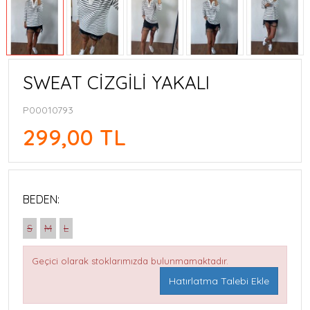
SWEAT CİZGİLİ YAKALI
P00010793
299,00 TL
BEDEN:
S
M
L
Geçici olarak stoklarımızda bulunmamaktadır.
Hatırlatma Talebi Ekle