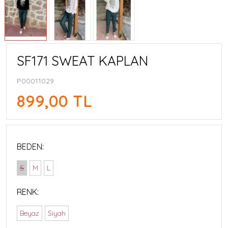
SF171 SWEAT KAPLAN
P00011029
899,00 TL
BEDEN:
S
M
L
RENK:
Beyaz
Siyah