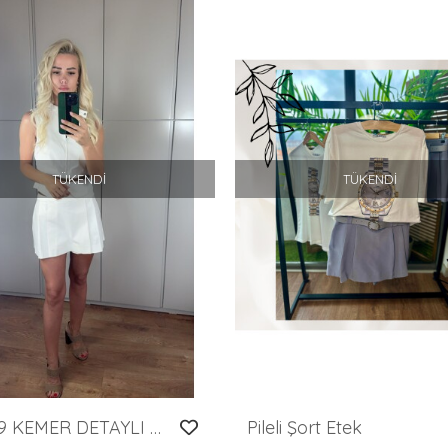
TÜKENDI
TÜKENDI
SF099 KEMER DETAYLI SORT ETEK
Pileli Şort Etek