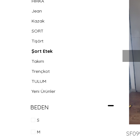
HIRKA
Jean
Kazak
SORT
Tişört
Şort Etek
Takım
Trençkot
TULUM
Yeni Ürünler
BEDEN
S
M