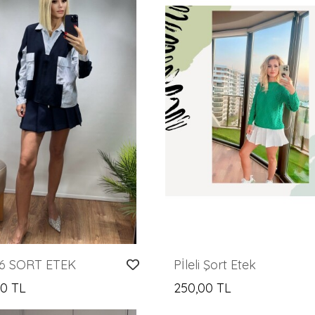
6 SORT ETEK
Pİleli Şort Etek
00 TL
250,00 TL