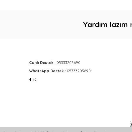
Yardım lazım 
Canlı Destek :
05333203690
WhatsApp Destek :
05333203690