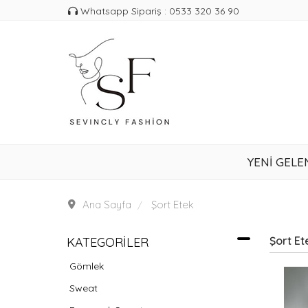
Whatsapp Sipariş : 0533 320 36 90
YENİ GELE
Ana Sayfa
Şort Etek
Şort Et
KATEGORILER
Gömlek
Sweat