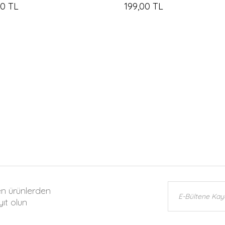
00 TL
199,00 TL
en ürünlerden
ıt olun