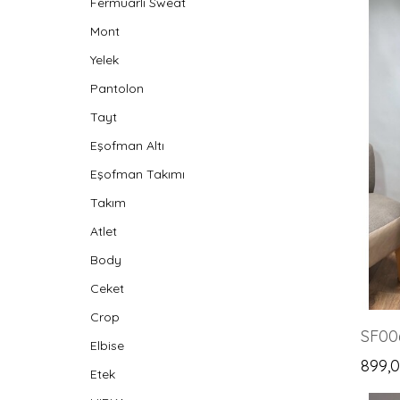
Fermuarlı Sweat
Mont
Yelek
Pantolon
Tayt
Eşofman Altı
Eşofman Takımı
Takım
Atlet
Body
Ceket
Crop
SF00
Elbise
899,
Etek