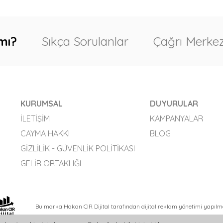
mı?
Sıkça Sorulanlar
Çağrı Merkez
KURUMSAL
DUYURULAR
İLETIŞIM
KAMPANYALAR
CAYMA HAKKI
BLOG
GIZLILIK - GÜVENLIK POLITIKASI
GELIR ORTAKLIĞI
Bu marka Hakan CIR Dijital tarafından dijital reklam yönetimi yapılm