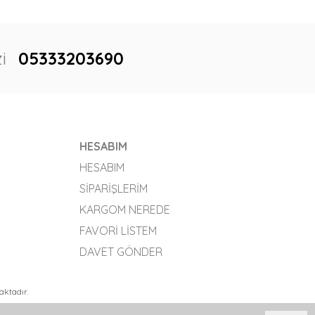
i
05333203690
HESABIM
HESABIM
SIPARIŞLERIM
KARGOM NEREDE
FAVORI LISTEM
DAVET GÖNDER
aktadır.