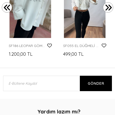
SF186 LEOPAR GÖMLEK
SF055 EL DÜĞMELİ GÖMLEK
1.200,00 TL
499,00 TL
GÖNDER
Yardım lazım mı?