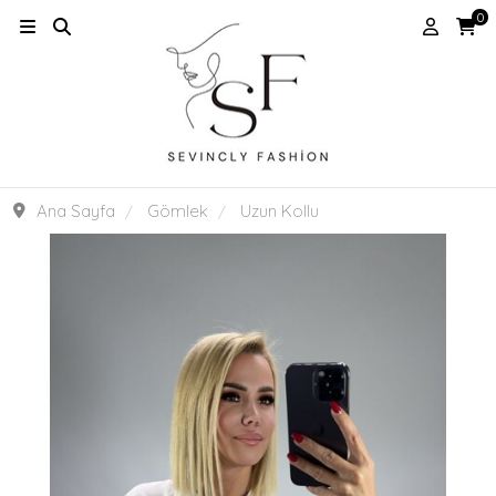
0
Ana Sayfa
Gömlek
Uzun Kollu