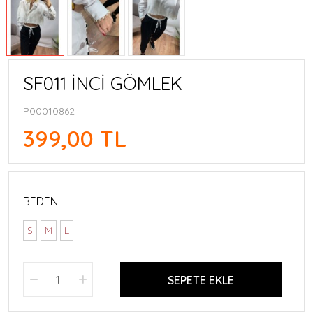
SF011 İNCİ GÖMLEK
P00010862
399,00 TL
BEDEN:
S
M
L
SEPETE EKLE