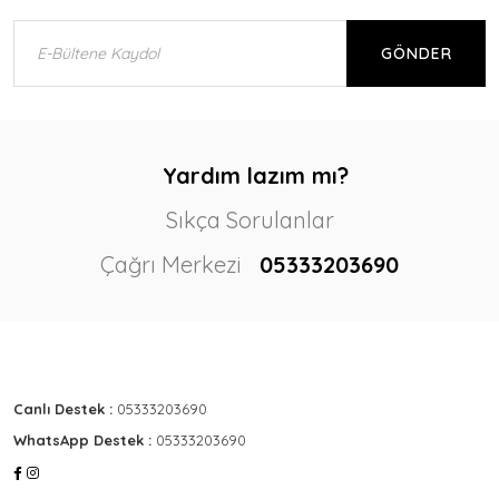
GÖNDER
Yardım lazım mı?
Sıkça Sorulanlar
Çağrı Merkezi
05333203690
Canlı Destek :
05333203690
WhatsApp Destek :
05333203690