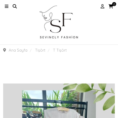
0
Ana Sayfa
Tişört
T Tişört