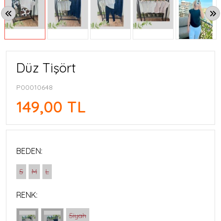
Düz Tişört
P00010648
149,00 TL
BEDEN:
S
M
L
RENK:
Siyah