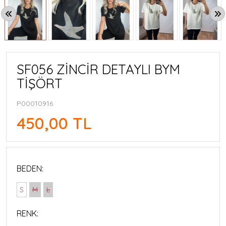
SF056 ZİNCİR DETAYLI BYM
TİŞÖRT
P00010916
450,00 TL
BEDEN:
S
M
L
RENK: