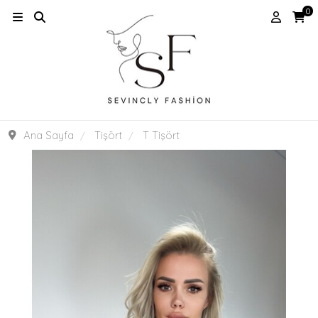
0
Ana Sayfa
Tişört
T Tişört