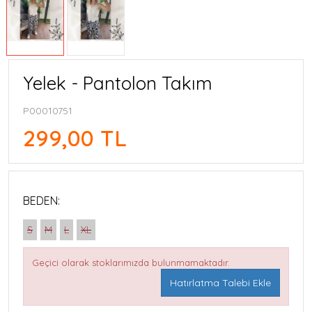
Yelek - Pantolon Takım
P00010751
299,00 TL
BEDEN:
S
M
L
XL
Geçici olarak stoklarımızda bulunmamaktadır.
Hatırlatma Talebi Ekle