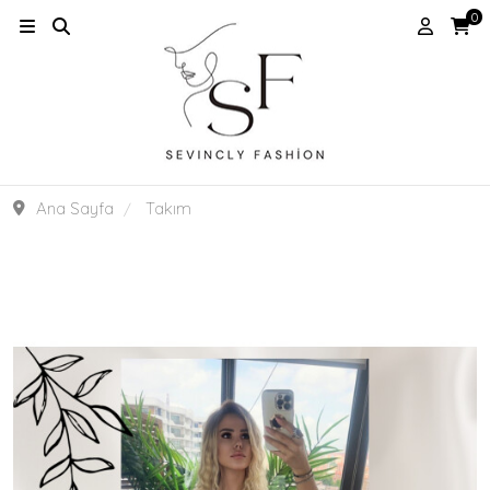
0
Ana Sayfa
Takım