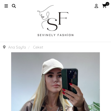
0
Ana Sayfa
Ceket