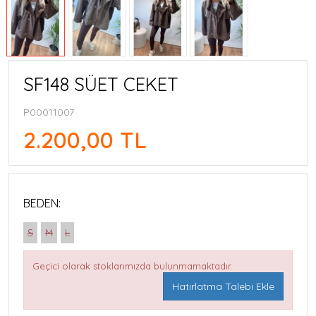
SF148 SÜET CEKET
P00011007
2.200,00 TL
BEDEN:
S
M
L
Geçici olarak stoklarımızda bulunmamaktadır.
Hatırlatma Talebi Ekle