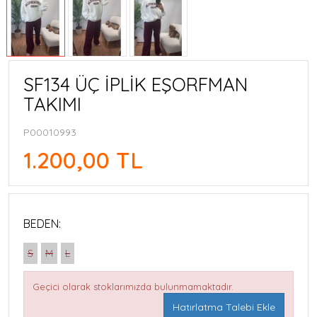
SF134 ÜÇ İPLİK EŞORFMAN
TAKIMI
P00010993
1.200,00 TL
BEDEN:
S
M
L
Geçici olarak stoklarımızda bulunmamaktadır.
Hatırlatma Talebi Ekle