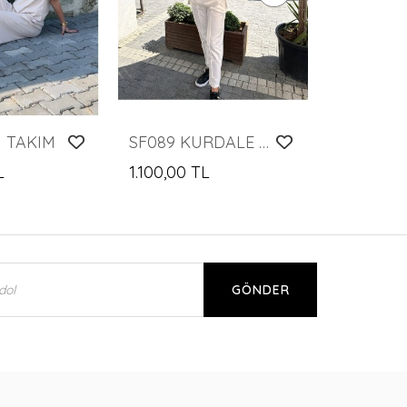
H TAKIM
SF089 KURDALE TAKIM
L
1.100,00 TL
GÖNDER