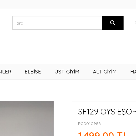
NLER
ELBİSE
ÜST GİYİM
ALT GİYİM
H
SF129 OYS EŞO
P00010988
1.499,00 TL