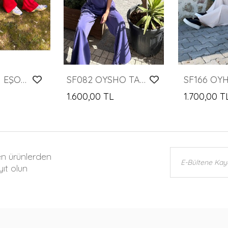
SF165 CEPLİ EŞORFMAN TAKIMI
SF082 OYSHO TAKIM PAMUKLU
SF166 OY
1.600,00 TL
1.700,00 T
en ürünlerden
ıt olun