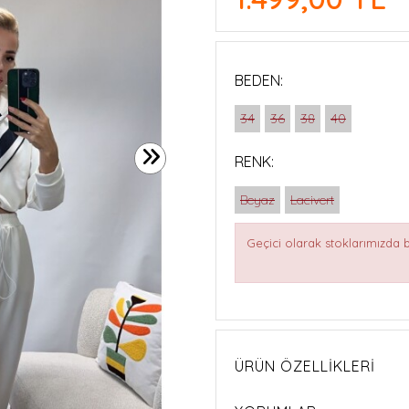
BEDEN:
34
36
38
40
RENK:
Beyaz
Lacivert
Geçici olarak stoklarımızda
ÜRÜN ÖZELLIKLERI