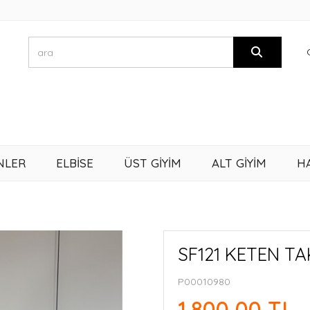
NLER
ELBİSE
ÜST GİYİM
ALT GİYİM
H
SF121 KETEN TAK
P00010980
1.800,00 TL