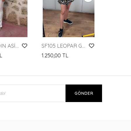
SF159 KADIN ASİL TAKIM
SF105 LEOPAR GÖMLEK TAKIM
L
1.250,00 TL
GÖNDER