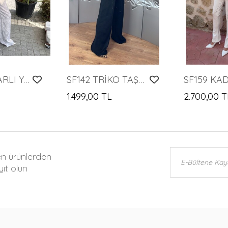
SF092 JAGARLI YAKASIZ CEKET PANTOLON TAKIM
SF142 TRİKO TAŞLI TAKIM
1.499,00 TL
2.700,00 T
en ürünlerden
ıt olun