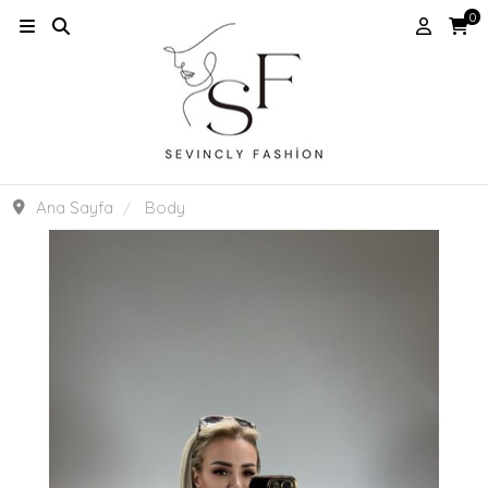
0
Ana Sayfa
Body