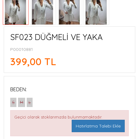
SF023 DÜĞMELİ VE YAKA
P00010881
399,00 TL
BEDEN:
S
M
L
Geçici olarak stoklarımızda bulunmamaktadır.
Hatırlatma Talebi Ekle