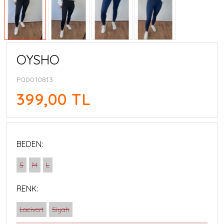
OYSHO
P00010813
399,00 TL
BEDEN:
S
M
L
RENK:
Lacivert
Siyah