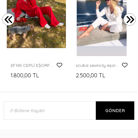
SF165 CEPLİ EŞORFMAN TAKIMI
scuba sevıncly eşorfman takımı
1.800,00 TL
2.500,00 TL
GÖNDER