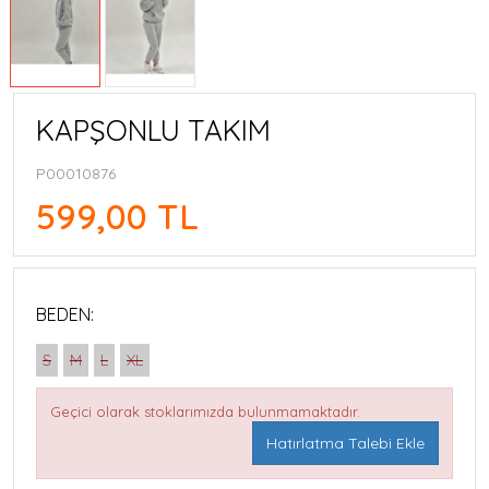
KAPŞONLU TAKIM
P00010876
599,00 TL
BEDEN:
S
M
L
XL
Geçici olarak stoklarımızda bulunmamaktadır.
Hatırlatma Talebi Ekle