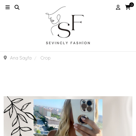
0
Ana Sayfa
Crop