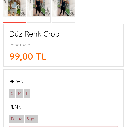
Düz Renk Crop
P00010732
99,00 TL
BEDEN:
S
M
L
RENK:
Beyaz
Siyah